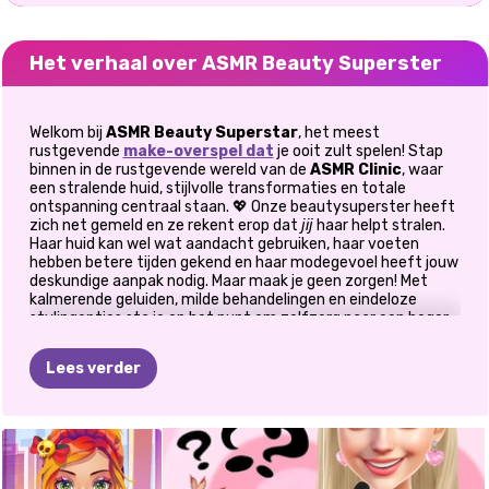
Het verhaal over ASMR Beauty Superster
Welkom bij
ASMR Beauty Superstar
, het meest
rustgevende
make-overspel dat
je ooit zult spelen! Stap
binnen in de rustgevende wereld van de
ASMR Clinic
, waar
een stralende huid, stijlvolle transformaties en totale
ontspanning centraal staan. 💖 Onze beautysuperster heeft
zich net gemeld en ze rekent erop dat
jij
haar helpt stralen.
Haar huid kan wel wat aandacht gebruiken, haar voeten
hebben betere tijden gekend en haar modegevoel heeft jouw
deskundige aanpak nodig. Maar maak je geen zorgen! Met
kalmerende geluiden, milde behandelingen en eindeloze
stylingopties sta je op het punt om zelfzorg naar een hoger
niveau te tillen.
Lees verder
✨ Hoe is de sfeer?
ASMR Beauty Superstar
combineert kalmerende
kliniekervaringen met glamoureuze modegameplay. Perfect
MUKBANG
LABUBU
ASMR
ASMR-
voor fans van ontspannende ASMR-video's, spa-games en
STYEBEHANDELING
aankleeduitdagingen. Deze titel draait helemaal om het
MEME:
DOLL
BEAUTY