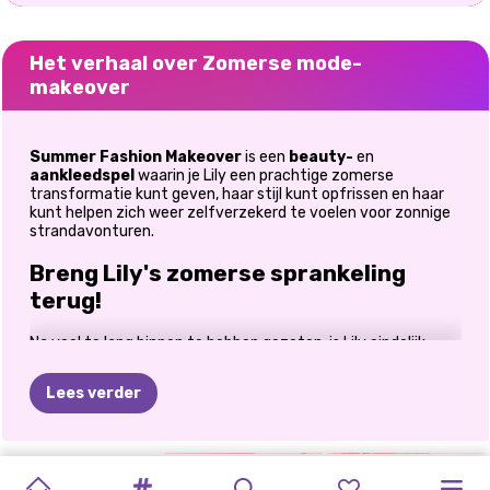
Het verhaal over Zomerse mode-
makeover
Summer Fashion Makeover
is een
beauty-
en
aankleedspel
waarin je Lily een prachtige zomerse
transformatie kunt geven, haar stijl kunt opfrissen en haar
kunt helpen zich weer zelfverzekerd te voelen voor zonnige
strandavonturen.
Breng Lily's zomerse sprankeling
terug!
Na veel te lang binnen te hebben gezeten, is Lily eindelijk
klaar om weer naar het strand te gaan, maar haar stijl heeft
dringend een opknapbeurt nodig! In
Summer Fashion
Lees verder
Makeover
transformeer je haar van slordig en vermoeid naar
stralend en fantastisch met ontspannende
schoonheidsbehandelingen, trendy outfits en frisse
zomermode. Als je dol bent op make-overgames die
BARBEE
RIJK
LABUBU
ASMR
LIEVEHEERSBEESTJE
BACK
2
SKINFLUENCER
EXTREME
PRINCESS
QUEEN'S
VILLAIN
schoonheid, mode en creativiteit combineren, dan is dit