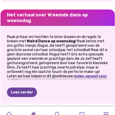
Het verhaal over Vreemde dans op
woensdag
Maak je klaar om hoofden te laten draaien en de regels te
breken met
Weird Dance op woensdag
! Maak kennis met
ons gothic meisje, Rogue, die heeft gerepeteerd voor de
grootste avond van haar schooljaar, het schoolbal! Maar dit is
geen doorsnee schoolbal. Rogue heeft iets extra speciaals
gepland: een vreemde en prachtige dans die ze zelf heeft
gechoreografeerd, geïnspireerd door haar favoriete klassieke
films. Ze heeft haar prachtige zwarte jurk klaar, maar er
ontbreekt nog één laatste touch: de perfecte make-up!
Laten we haar helpen in dit gloednieuwe
make-upspel voor
meisjes
.
Bevrijd Rogue's Inner Goth Queen
Lees verder
Rogue heeft jouw hulp nodig om een make-uplook te creëren
die net zo uniek is als haar persoonlijkheid. Dit is niet het
moment voor lichte pastels of subtiele tinten. We hebben
PRINSES
het over
gedurfde, donkere en dramatische
VAMPIER
GALA-
tinten die
POPCULTUUR
WOENSDAG
OH
MIJN
VAN
NERD
ROCKSHOW
PRINSESSENFE
MODERNE
FASHIONISTA'S:
ELLIE
passen bij Rogues goth-stijl. Denk aan diepe oogschaduw,