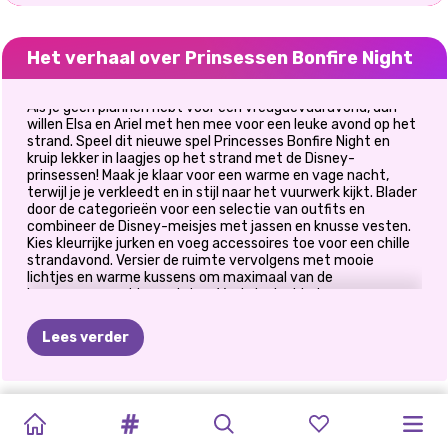
Het verhaal over Prinsessen Bonfire Night
Als je geen plannen hebt voor een vreugdevuuravond, dan
willen Elsa en Ariel met hen mee voor een leuke avond op het
strand. Speel dit nieuwe spel Princesses Bonfire Night en
kruip lekker in laagjes op het strand met de Disney-
prinsessen! Maak je klaar voor een warme en vage nacht,
terwijl je je verkleedt en in stijl naar het vuurwerk kijkt. Blader
door de categorieën voor een selectie van outfits en
combineer de Disney-meisjes met jassen en knusse vesten.
Kies kleurrijke jurken en voeg accessoires toe voor een chille
strandavond. Versier de ruimte vervolgens met mooie
lichtjes en warme kussens om maximaal van de
kampvuuravond te genieten. Veel plezier hier!
Lees verder
PRINSES
PRINSESSEN
PROTEST
DE
MANIER
BLONDINES
BESTE
PRINSES
BFF:
PRINSESSEN
PRINSESSEN
SCHURKEN
ELIZA
EN
ALL
WHITE
MODEOORLOGEN:
VOOR
VAN
DOEN
HET
STIJLMAAND
HOLLYWOOD
BOHEEMS
KLEDINGRUIL
PATCHWORKJEANS
FASHIONISTA'S
GOLDIE