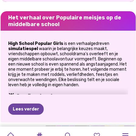
Het verhaal over Populaire meisjes op de
middelbare school
High School Popular Girls
is een verhaalgedreven
simulatiespel
waarin je belangrijke keuzes maakt,
vriendschappen opbouwt, schooldrama's overleeft en je
eigen middelbare schoolavontuur vormgeeft. Beginnen op
een nieuwe school is even spannend als angstaanjagend. Het
ene moment probeer je erbij te horen, het volgende moment
krijg je te maken met roddels, verliefdheden, feestjes en
onverwachte wendingen. Elke beslissing telt en je sociale
leven heb je volledig in eigen handen.
🌟 Creëer je eigen
middelbareschoolverhaal
Lees verder
Elke keuze beïnvloedt je levenspad.
Bepaal hoe je op je klasgenoten reageert.
MIJN
SORTEREN
SCHOOLLIEFDE
TERUG
TERUG
Vorm vriendschappen en rivaliteiten
SCHURKEN
PRINSESSEN
OOIT
NA
POPULARITEITSWEDSTRIJD
PRINSESSEN
ELLIE
Omgaan met dramatische situaties op school