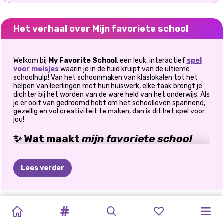
Het verhaal over Mijn favoriete school
Welkom bij
My Favorite School
, een leuk, interactief
spel
voor meisjes
waarin je in de huid kruipt van de ultieme
schoolhulp! Van het schoonmaken van klaslokalen tot het
helpen van leerlingen met hun huiswerk, elke taak brengt je
dichter bij het worden van de ware held van het onderwijs. Als
je er ooit van gedroomd hebt om het schoolleven spannend,
gezellig en vol creativiteit te maken, dan is dit het spel voor
jou!
✨ Wat maakt
mijn favoriete school
bijzonder?
Lees verder
Dit spel draait niet alleen om studeren, maar ook om het leuk,
levendig en magisch maken van school. Je reis begint met
simpele taken zoals het schoonmaken van het klaslokaal.
Ruim afval op, organiseer spullen en versier de ruimte om een
SORTEREN
SCHOOLLIEFDESVERHAAL
MONSTER
TERUG
GEMIDDELDE
BACK
2
OLLIE
TERUG
TERUG
MANGAPRINSESSEN:
GESTIPPELD
PRINSES
gezellige omgeving te creëren waar leerlingen zich gelukkig
en op hun gemak voelen. Ga vervolgens naar buiten en geef
EN
-
GIRLS
NAAR
MEISJES
SCHOOL-
GAAT
NAAR
NAAR
TERUG
SCHOOLMEISJE
TERUG
de schoolbus een sprankelende make-over, zodat hij klaar is