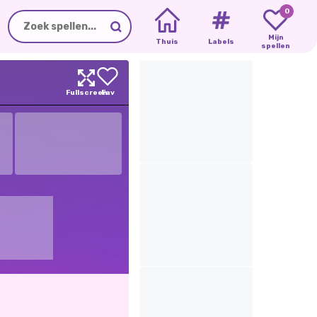
0
Mijn
Thuis
Labels
spellen