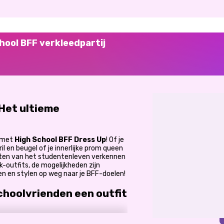
hool BFF verkleedpartij
 Het ultieme
met
High School BFF Dress Up
! Of je
l en beugel of je innerlijke prom queen
kanten van het studentenleven verkennen
-outfits, de mogelijkheden zijn
en en stylen op weg naar je BFF-doelen!
choolvrienden een outfit