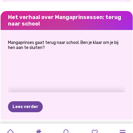
Het verhaal over Mangaprinsessen: terug
naar school
Mangaprinses gaat terug naar school. Ben je klaar om je bij
hen aan te sluiten?
Lees verder
ELSA
EN
PRINSES
GESTIPPELD
ELLIE
EN
SCHURKEN
ELIZA
EN
MANGAPRINSESSEN:
PRINSESSEN
CUTEZEE'S
PRINSES
SUPERHELD
PRINSESSEN