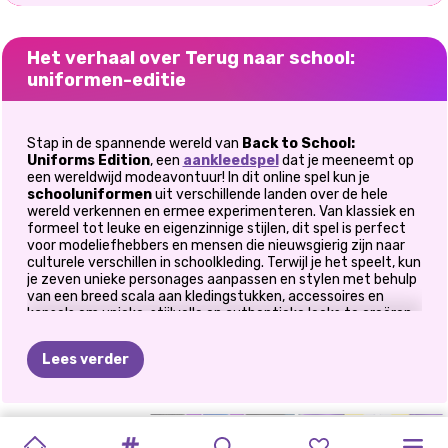
Het verhaal over Terug naar school:
uniformen-editie
Stap in de spannende wereld van
Back to School:
Uniforms Edition
, een
aankleedspel
dat je meeneemt op
een wereldwijd modeavontuur! In dit online spel kun je
schooluniformen
uit verschillende landen over de hele
wereld verkennen en ermee experimenteren. Van klassiek en
formeel tot leuke en eigenzinnige stijlen, dit spel is perfect
voor modeliefhebbers en mensen die nieuwsgierig zijn naar
culturele verschillen in schoolkleding. Terwijl je het speelt, kun
je zeven unieke personages aanpassen en stylen met behulp
van een breed scala aan kledingstukken, accessoires en
kapsels om unieke, stijlvolle en authentieke looks te creëren.
Klaar om in de wereld van internationale schoolmode te
duiken? Laten we gaan!
Lees verder
Hoe speel je Back To School: Uniforms Edition?
Het spel is gestructureerd in zeven verschillende units, die
SORTEREN
MAKEOVER
AFSTUDEERMA
AFSTUDEREN
MIDDELBARE
ELLIE
EN
SCHURKEN
ELIZA
EN
POPULARITEITSWEDSTRIJD
PRINSESSEN
SCHURKEN
elk
schooluniformen uit een specifiek land of thema