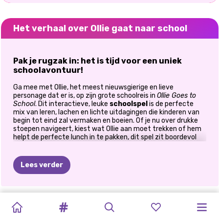
Het verhaal over Ollie gaat naar school
Pak je rugzak in: het is tijd voor een uniek
schoolavontuur!
Ga mee met Ollie, het meest nieuwsgierige en lieve
personage dat er is, op zijn grote schoolreis in
Ollie Goes to
School
. Dit interactieve, leuke
schoolspel
is de perfecte
mix van leren, lachen en lichte uitdagingen die kinderen van
begin tot eind zal vermaken en boeien. Of je nu over drukke
stoepen navigeert, kiest wat Ollie aan moet trekken of hem
helpt de perfecte lunch in te pakken, dit spel zit boordevol
activiteiten die van schoolgaan een feest maken.
🚌 Help Ollie zich klaar te maken voor de grote
Lees verder
dag
De schoolbel gaat bijna en Ollie heeft jouw hulp nodig! Begin
de dag door hem te helpen:
ELSA
EN
PRINSES
GESTIPPELD
ELLIE
EN
SCHURKEN
ELIZA
EN
MANGAPRINSESSEN:
PRINSESSEN
CUTEZEE'S
PRINSES
SUPERHELD
PRINSESSEN
Kies de juiste kleding (comfortabel, cool of eigenzinnig,
MOANA
EERSTE
MEISJE
BLONDIE
VERSUS
GOLDIE
TERUG
NAAR
SCHOOLDAGBO
TERUG
NIEUW
TERUG