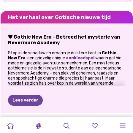
Het verhaal over Gotische nieuwe tijd
🖤 Gothic New Era – Betreed het mysterie van
Nevermore Academy
Stap in de schaduw en omarm je duistere kant in
Gothic
New Era
, een griezelig chique
aankleedspel
waarin gothic
mode en griezelig avontuur samenkomen. Een mysterieus
gothicmeisje is de nieuwste studente aan de legendarische
Nevermore Academy – een plek vol geheimen, raadsels en
een spookachtige charme die precies bij haar past. Maar
voordat ze zich hals over kop in de wereld van vreemde
klassen en duistere gangen stort, heeft ze jouw hulp nodig
om er als een prinses uit te zien. Stof die zwarte kanten
handschoenen, fluwelen chokers en plateaulaarzen af – het
Lees verder
is tijd om de ultieme garderobe voor een duistere prinses
samen te stellen!
🕯️ Stijl in de schaduw
DARK
DARK
2024
WOENSDAG
OH
MIJN
PRINSESSEN
CINDY'S
ELLIE
IJSPRINSESSEN
ACADEMIA
ACADEMIA-
DARK
DONKERE
GOTHIC
ROCKBALLERIN
PUNK
KAWAII
IN
ROCK
Alleen de meest gedurfde, donkerste looks zijn geschikt voor