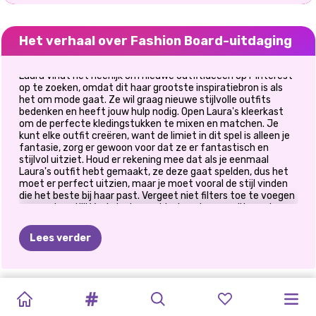
Het verhaal over Fashion Board-uitdaging
Laura vindt het heerlijk om nieuwe outfitideeën op Pinterest
op te zoeken, omdat dit haar grootste inspiratiebron is als
het om mode gaat. Ze wil graag nieuwe stijlvolle outfits
bedenken en heeft jouw hulp nodig. Open Laura's kleerkast
om de perfecte kledingstukken te mixen en matchen. Je
kunt elke outfit creëren, want de limiet in dit spel is alleen je
fantasie, zorg er gewoon voor dat ze er fantastisch en
stijlvol uitziet. Houd er rekening mee dat als je eenmaal
Laura's outfit hebt gemaakt, ze deze gaat spelden, dus het
moet er perfect uitzien, maar je moet vooral de stijl vinden
die het beste bij haar past. Vergeet niet filters toe te voegen
voor extra stijl! Veel plezier met het spelen van dit mooie
nieuwe Pinterest Challenge-spel!
Lees verder
PRINSES
PRINSESSEN
PROTEST
DE
MANIER
BLONDINES
BESTE
PRINSES
BFF:
PRINSESSEN
PRINSESSEN
SCHURKEN
ELIZA
EN
ALL
WHITE
MODEOORLOGEN:
VOOR
VAN
DOEN
HET
STIJLMAAND
HOLLYWOOD
BOHEEMS
KLEDINGRUIL
PATCHWORKJEANS
FASHIONISTA'S
GOLDIE