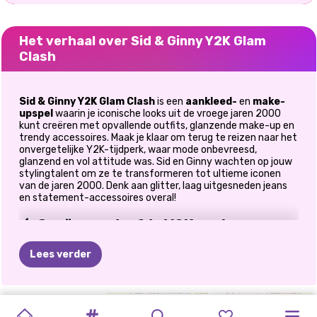
Het verhaal over Sid & Ginny Y2K Glam
Clash
Sid & Ginny Y2K Glam Clash
is een
aankleed-
en
make-
upspel
waarin je iconische looks uit de vroege jaren 2000
kunt creëren met opvallende outfits, glanzende make-up en
trendy accessoires. Maak je klaar om terug te reizen naar het
onvergetelijke Y2K-tijdperk, waar mode onbevreesd,
glanzend en vol attitude was. Sid en Ginny wachten op jouw
stylingtalent om ze te transformeren tot ultieme iconen
van de jaren 2000. Denk aan glitter, laag uitgesneden jeans
en statement-accessoires overal!
💄 Creëer gedurfde Y2K-makeovers
Betreed de glamourzone en laat je innerlijke stylist los.
Lees verder
Breng glanzende lippenstift en glinsterende
oogschaduw aan.
Experimenteer met stralende foundations en
LADY
DE
MODESTICKERS
Y2K
MODE
GROOVY
RETRO
ROSIE'S
PRINSES
RETRO
ELLIE
gedurfde looks.