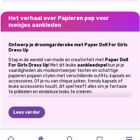
Het verhaal over Papieren pop voor
meisjes aankleden
Ontwerp je droomgarderobe met Paper Doll For Girls
Dress Up
Stap in de wereld van mode en creativiteit met
Paper Doll
For Girls Dress Up
! Met dit leuke
aankleedspel
kun je je
vaardigheden als modeontwerper testen en schattige
papieren poppen stylen met verschillende outfits, kapsels en
accessoires. Of je nu van chique jurken, trendy kapsels of
leuke accessoires houdt, dit spel heeft alles om je fantasie
te prikkelen en eindeloze looks te creëren.
Test je vaardigheden als modeontwerper
In
Paper Doll For Girls Dress Up
zijn de mogelijkheden
Lees verder
eindeloos. Begin met een leeg canvas—jouw papieren pop—en
transformeer haar in een mode-icoon. Kies uit een
uitgebreide garderobe vol stijlvolle opties, waaronder:
GRIMM
KAWAII
VAKANTIEFILM
WINTERFEE
NATUURLIJK
LOL
INSTA-
ENG
LELIE
MAAK
JE
MIJN
MANGA
HET
Schattige jurkjes: van bloemenprints tot elegante jurken,