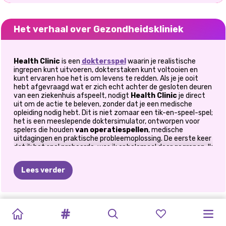
Het verhaal over Gezondheidskliniek
Health Clinic
is een
doktersspel
waarin je realistische
ingrepen kunt uitvoeren, dokterstaken kunt voltooien en
kunt ervaren hoe het is om levens te redden. Als je je ooit
hebt afgevraagd wat er zich echt achter de gesloten deuren
van een ziekenhuis afspeelt, nodigt
Health Clinic
je direct
uit om de actie te beleven, zonder dat je een medische
opleiding nodig hebt. Dit is niet zomaar een tik-en-speel-spel;
het is een meeslepende doktersimulator, ontworpen voor
spelers die houden
van operatiespellen
, medische
uitdagingen en praktische probleemoplossing. De eerste keer
dat ik het spel probeerde, was ik er helemaal door gegrepen. Ik
bewoog mijn cursor over het patiëntendossier, beoordeelde
de symptomen en stapte direct een mini-operatie in. Opeens
Lees verder
begreep ik waarom doktersimulatorspellen zo verslavend
zijn. Je wisselt constant tussen taken, stelt diagnoses en
lost problemen op onder druk. Het voelt bevredigend,
spannend en verrassend leerzaam.
ASMR
CAT
ASMR
BABY
DIERENSALON
DOKTER
ASMR-
ELLIE:
VEILIG
EN
💉 Stap in de realistische wereld van
NAGELBEHANDELING
BEAUTY
SIMULATOR:
BEAUTY
HAZEL
SIMULATOR
DARLING
MASKNE
GEZOND