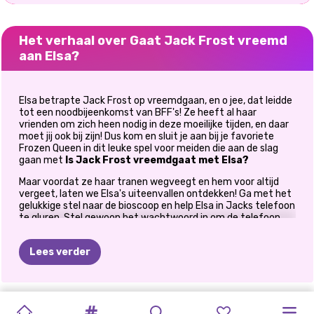
Het verhaal over Gaat Jack Frost vreemd
aan Elsa?
Elsa betrapte Jack Frost op vreemdgaan, en o jee, dat leidde
tot een noodbijeenkomst van BFF's! Ze heeft al haar
vrienden om zich heen nodig in deze moeilijke tijden, en daar
moet jij ook bij zijn! Dus kom en sluit je aan bij je favoriete
Frozen Queen in dit leuke spel voor meiden die aan de slag
gaan met
Is Jack Frost vreemdgaat met Elsa?
Maar voordat ze haar tranen wegveegt en hem voor altijd
vergeet, laten we Elsa's uiteenvallen ontdekken! Ga met het
gelukkige stel naar de bioscoop en help Elsa in Jacks telefoon
te gluren. Stel gewoon het wachtwoord in om de telefoon
van haar vriendje te ontgrendelen en scan vervolgens door
Jacks telefoon. Deze speciale taak vereist veel precisie en
Lees verder
aandacht, maar als je bekend bent met slappe spellen, dan
zul je het gemakkelijk voltooien. Houd Jack bezig met
popcorn en frisdrank, en houd tegelijkertijd de linkermuisknop
ingedrukt om Elsa te helpen door zijn telefoon te scannen.
IJZIGE
GAAT
FOTOGRAMLIEF
GOLDIE
PRINSESSEN
BEROEMDE
ELLIE
EN
PRINSES
ELLIE
EN
ELLIE
Laat de muis los wanneer Jack wordt afgeleid en herhaal dit
EN
totdat de voortgangsbalk is voltooid.