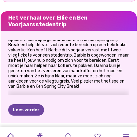
Het verhaal over Ellie en Ben
Voorjaarsstedentrip
Speel dit leuke spel genaamd Barbie And Ken Spring City
Break en help dit stel zich voor te bereiden op een hele leuke
vakantie! Ken heeft Barbie dit voorjaar verrast met twee
vliegtickets voor een stedentrip. Barbie is opgewonden, maar
ze heeft jouw hulp nodig om zich voor te bereiden. Eerst
moet je haar helpen haar koffers te pakken. Daarna kun je
genieten van het versieren van haar koffer en het mooi en
uniek maken. Ze is bijna klaar, maar ze moet zich nog
aankleden voor de vliegtuigreis. Veel plezier met het spelen
van Barbie en Ken Spring City Break!
Lees verder
IJZIGE
GAAT
FOTOGRAMLIEF
GOLDIE
PRINSESSEN
BEROEMDE
ELLIE
EN
PRINSES
ELLIE
EN
ELLIE
EN