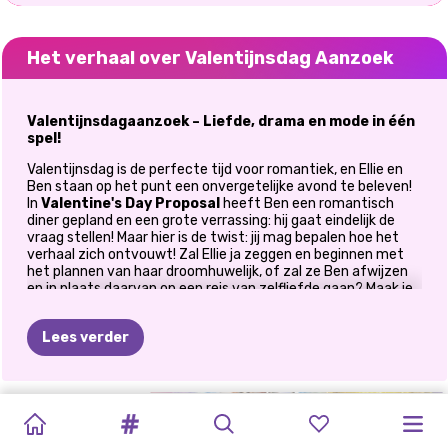
Het verhaal over Valentijnsdag Aanzoek
Valentijnsdagaanzoek – Liefde, drama en mode in één
spel!
Valentijnsdag is de perfecte tijd voor romantiek, en Ellie en
Ben staan op het punt een onvergetelijke avond te beleven!
In
Valentine's Day Proposal
heeft Ben een romantisch
diner gepland en een grote verrassing: hij gaat eindelijk de
vraag stellen! Maar hier is de twist: jij mag bepalen hoe het
verhaal zich ontvouwt! Zal Ellie ja zeggen en beginnen met
het plannen van haar droomhuwelijk, of zal ze Ben afwijzen
en in plaats daarvan op een reis van zelfliefde gaan? Maak je
klaar voor
liefde, drama en mode in dit spannende
interactieve
Valentijnsdagspel
!
Lees verder
Hoe speel je het Valentijnsdag-aanzoekspel?
Kies gewoon Ellie's antwoord op Ben's vraag. Maar kies
RUIMTEKERN
MODEWEEK
STIJLICONEN:
#GRWM:
HARLEY
MIJN
ELLIE
EN
PRINSES
verstandig, jouw antwoord bepaalt hoe het verhaal zich
verder ontvouwt.
GODIN
2025
2024
DATUMNACHT
LEERT
GEHEIME
BEN
LIEFDESFEEST