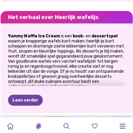
Het verhaal over Heerlijk wafelijs
Yummy Waffle Ice Cream
is een
kook-
en
dessertspel
waarin je knapperige wafels kunt maken, heerlijk ijs kunt
scheppen en dromerige zoete lekkernijen kunt versieren met
fruit, siropen en kleurrijke toppings. Als desserts je blij maken,
wordt dit smakelijke spel gegarandeerd jouw geluksmoment.
Van goudbruine wafels vers van het wafelijzer tot bergen
romig ijs en regenboogstrooisel, elke creatie ziet er nog
lekkerder uit dan de vorige. Of je nu houdt van ontspannende
kookspelletjes of gewoon graag overheerlijke desserts
ontwerpt, dit leuke culinaire avontuur biedt een
ontspannende en bevredigende ervaring.
🍓 Creëer het ultieme
Lees verder
dessertmeesterwerk
Je creativiteit in de keuken kent geen grenzen.
KOOKSTAD
ZELF
FOODTRUCK:
IJSMACHINE
OMA
LEKKERE
LEKKERE
MOEDERS
CAKE
POP
VERRASSING
DIY
Bereid warme en knapperige wafels.
TAARTEN
KOOKSPELLETJ
-
RECEPT
DONUTFABRIEK
DONUTFABRIEK
DAGBOEK:
MAKER
BAKKEN
CHOCOLADE
Voeg heerlijke ijssmaken toe.