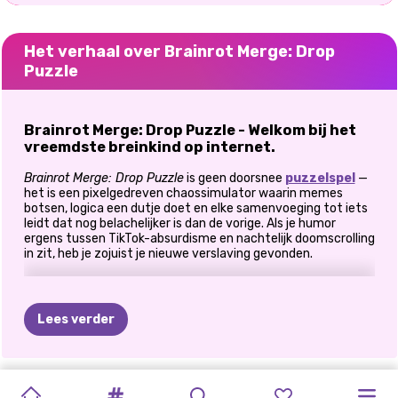
Het verhaal over Brainrot Merge: Drop
Puzzle
Brainrot Merge: Drop Puzzle - Welkom bij het
vreemdste breinkind op internet.
Brainrot Merge: Drop Puzzle
is geen doorsnee
puzzelspel
—
het is een pixelgedreven chaossimulator waarin memes
botsen, logica een dutje doet en elke samenvoeging tot iets
leidt dat nog belachelijker is dan de vorige. Als je humor
ergens tussen TikTok-absurdisme en nachtelijk doomscrolling
in zit, heb je zojuist je nieuwe verslaving gevonden.
🧠 Samenvoegen, laten vallen, lachen, herhalen
De regels zijn simpel: laat twee identieke objecten vallen,
Lees verder
voeg ze samen en zie hoe een nieuwe meme-tastische
creatie verschijnt. Maar wat krijg je? Daar begint de pret.
Verwacht hybride wezens zoals een vis in een hoodie, een kat
met een broodrooster als gezicht, of een mensachtige figuur
ITALIAANSE
LABUBU:
MAAK
DE
EEN
GELUKKIGE
SWEETSU
KONINGIN
WINTERPUZZEL
LOTTA
DE
HET
DORAH'S
op slippers die waarschijnlijk thuishoort in een glitchy retro-