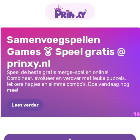
AVATAR
WORLD
RUMI
HUNTRIX
SQUID
GAME
BABYSITTER:
LANDHUISVERHAAL:
CAPYBARA
BLOKEXPLOSIE
HALLOWEEN-
GACHA
LIFE:
WOENSDAG
2:
SPRINGEN,
LATEN
LABUBU
BRAINROT
EEN
FLUITJE
Samenvoegspellen
SAMENVOEGING
MERGE:
PAD
K-POP
HUNTERS
EVOLUTION:
ALLE
SAMENVOEGEN
2
GEHEIMEN
KERST
MERGE
2048
VIND
JE
LIEFDE
NIEUWE
VALLEN,
EVOLUTIE:
MEGA
MERGE:
DROP
VAN
EEN
CENT
Games 👗 Speel gratis @
NAAR
HET
PERSONAGES
SAMENVOEGEN
SAMENVOEGING
SAMENVOEGEN
CLICKER
PUZZLE
PODIUM
prinxy.nl
Speel de beste gratis merge-spellen online!
Combineer, evolueer en verover met leuke puzzels,
lekkere hapjes en slimme combo's. Doe vandaag nog
mee!
Lees verder
GELUKKIGE
STAD
SAMENVOEGEN
KOOKSPEL
+