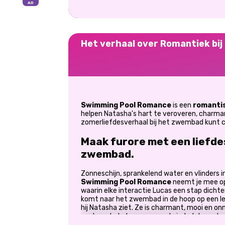
Het verhaal over Romantiek bi
Swimming Pool Romance
is een
romantis
helpen Natasha's hart te veroveren, charma
zomerliefdesverhaal bij het zwembad kunt c
Maak furore met een liefde
zwembad.
Zonneschijn, sprankelend water en vlinders in
Swimming Pool Romance
neemt je mee op
waarin elke interactie Lucas een stap dichte
komt naar het zwembad in de hoop op een le
hij Natasha ziet. Ze is charmant, mooi en onm
om hem te helpen een goede indruk te maken
het zwembad een onvergetelijke romantisch