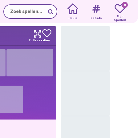
0
Mijn
Thuis
Labels
spellen