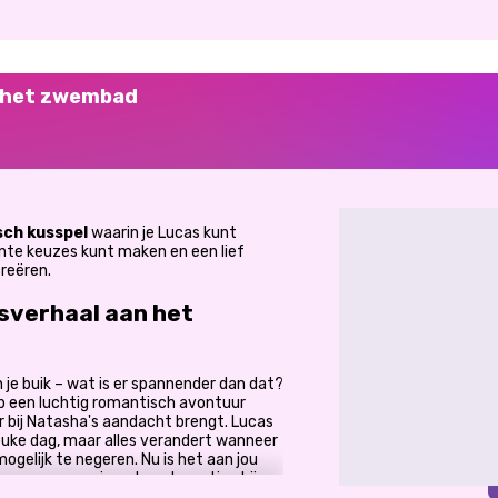
j het zwembad
ch kusspel
waarin je Lucas kunt
nte keuzes kunt maken en een lief
reëren.
sverhaal aan het
 je buik – wat is er spannender dan dat?
 een luchtig romantisch avontuur
r bij Natasha's aandacht brengt. Lucas
uke dag, maar alles verandert wanneer
ogelijk te negeren. Nu is het aan jou
 en van een simpele ontmoeting bij
e avond te maken. Of je nu fan bent