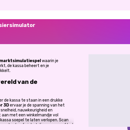
siersimulator
marktsimulatiespel
waarin je
kt, de kassa beheert en je
kkelt.
wereld van de
er de kassa te staan in een drukke
or 3D
ervaar je de spanning van het
 snelheid, nauwkeurigheid en
t aan met een winkelmandje vol
e kassa soepel te laten verlopen. Scan
k contante of pinbetalingen en geef het
lant aan de beurt is.