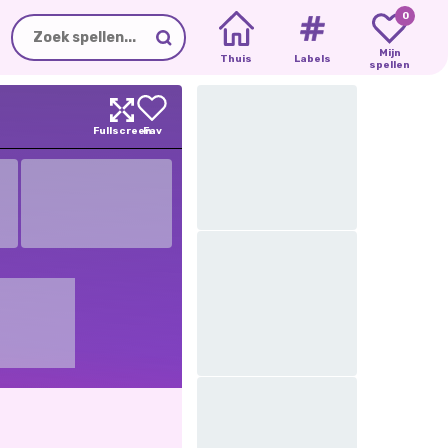
0
Mijn
Thuis
Labels
spellen