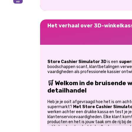
Het verhaal over 3D-winkelkas
Store Cashier Simulator 3D
is een
super
boodschappen scant, klantbetalingen verwer
vaardigheden als professionele kassier ontwi
🛒 Welkom in de bruisende 
detailhandel
Heb je je ooit afgevraagd hoe het is om acht
supermarkt?
Met Store Cashier Simulat
werken achter een drukke kassa en test je je
klantenservicevaardigheden. Elke klant kom
producten en het is jouw taak om de rij bij d
artikelen, bereken het totaalbedrag, verwer
juiste wisselgeld terug voordat de volgende k