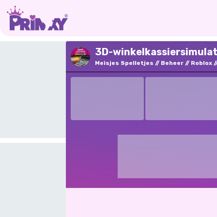
3D-winkelkassiersimulato
Meisjes Spelletjes
Beheer
Roblox