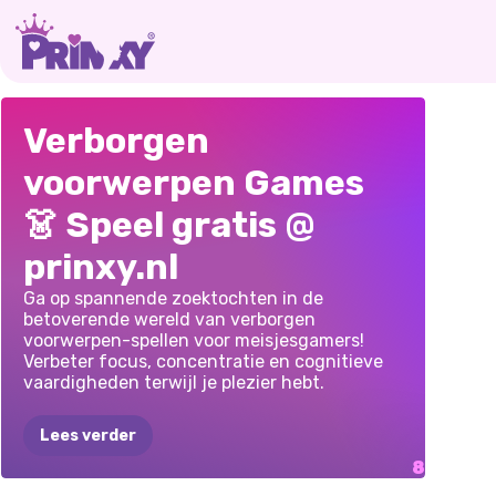
LIEFDESVERHAAL:
VERBORGEN
TOCA
PRINSESSEN
IN
Verborgen
VIND
HET
VOORWERP:
HALL
KERSTLAND
voorwerpen Games
STUKJE
MIJN
HOTEL
👗 Speel gratis @
prinxy.nl
Ga op spannende zoektochten in de
betoverende wereld van verborgen
voorwerpen-spellen voor meisjesgamers!
Verbeter focus, concentratie en cognitieve
vaardigheden terwijl je plezier hebt.
Lees verder