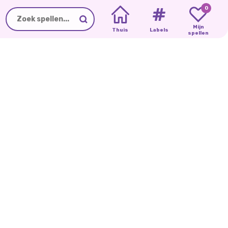
0
Mijn
Thuis
Labels
spellen
PRINSESSEN
IN
PRINSES
WONDERLAND
NIEUW
IN
DE
STAD