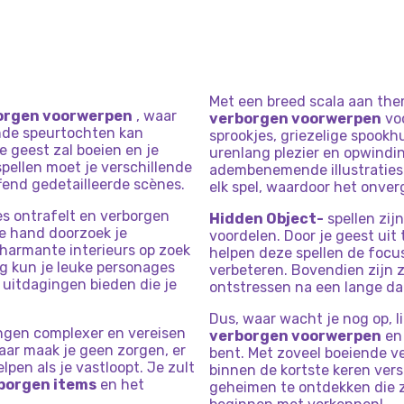
Met een breed scala aan thema
orgen voorwerpen
, waar
verborgen voorwerpen
voo
nde speurtochten kan
sprookjes, griezelige spookh
 geest zal boeien en je
urenlang plezier en opwindi
pellen moet je verschillende
adembenemende illustraties 
fend gedetailleerde scènes.
elk spel, waardoor het onver
es ontrafelt en verborgen
Hidden Object-
spellen zij
de hand doorzoek je
voordelen. Door je geest uit
harmante interieurs op zoek
helpen deze spellen de focu
 kun je leuke personages
verbeteren. Bovendien zijn 
 uitdagingen bieden die je
ontstressen na een lange da
Dus, waar wacht je nog op, 
ingen complexer en vereisen
verborgen voorwerpen
en 
aar maak je geen zorgen, er
bent. Met zoveel boeiende v
lpen als je vastloopt. Je zult
binnen de kortste keren versl
borgen items
en het
geheimen te ontdekken die z