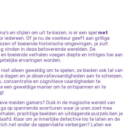
's en stijlen om uit te kiezen, is er een spel
met
r iedereen. Of je nu de voorkeur geeft aan grillige
uizen of boeiende historische omgevingen, je zult
ng vinden in deze betoverende werelden. De
en boeiende verhalen voegen diepte en intriges toe aan
getelijke ervaringen worden.
n niet alleen geweldig om te spelen, ze bieden ook tal van
 te dagen en je observatievaardigheden aan te scherpen,
s, concentratie en cognitieve vaardigheden te
ze een geweldige manier om te ontspannen en te
g!
lieve meiden gamers? Duik in de magische wereld van
ga op spannende avonturen waar je uren zoet mee
erhalen, prachtige beelden en uitdagende puzzels ben je
aafd. Klaar om je innerlijke detective los te laten en de
ich net onder de oppervlakte verbergen? Laten we