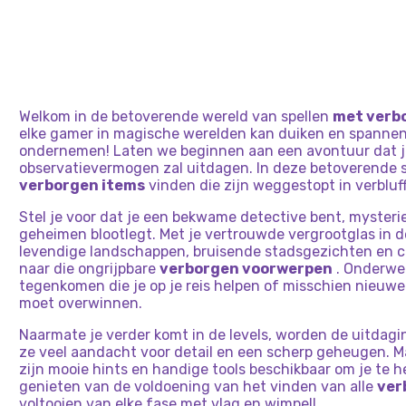
Welkom in de betoverende wereld van spellen
met verb
elke gamer in magische werelden kan duiken en spanne
ondernemen! Laten we beginnen aan een avontuur dat je
observatievermogen zal uitdagen. In deze betoverende s
verborgen items
vinden die zijn weggestopt in verbluf
Stel je voor dat je een bekwame detective bent, mysteri
geheimen blootlegt. Met je vertrouwde vergrootglas in 
levendige landschappen, bruisende stadsgezichten en c
naar die ongrijpbare
verborgen voorwerpen
. Onderweg
tegenkomen die je op je reis helpen of misschien nieuwe
moet overwinnen.
Naarmate je verder komt in de levels, worden de uitdag
ze veel aandacht voor detail en een scherp geheugen. M
zijn mooie hints en handige tools beschikbaar om je te he
genieten van de voldoening van het vinden van alle
ver
voltooien van elke fase met vlag en wimpel!