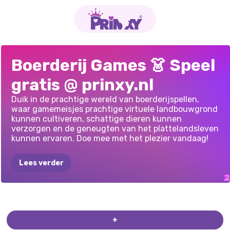
KIKI'S
THEEHUIS:
GOUDEN
Boerderij Games 👗 Speel
DIERENCAFÉ
BOERDERIJ
gratis @ prinxy.nl
Duik in de prachtige wereld van boerderijspellen,
waar gamemeisjes prachtige virtuele landbouwgrond
kunnen cultiveren, schattige dieren kunnen
verzorgen en de geneugten van het plattelandsleven
kunnen ervaren. Doe mee met het plezier vandaag!
Lees verder
+